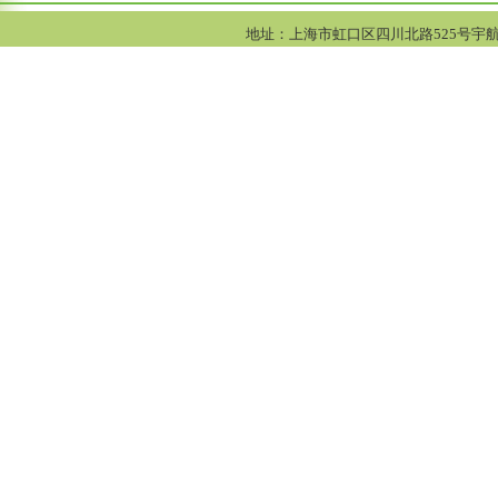
地址：上海市虹口区四川北路525号宇航大厦1005